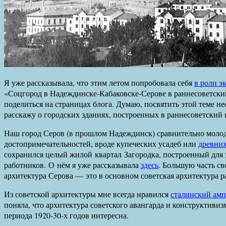
Я уже рассказывала, что этим летом попробовала себя
в роли э
«Соцгород в Надеждинске-Кабаковске-Серове в раннесоветский
поделиться на страницах блога. Думаю, посвятить этой теме не
расскажу о городских зданиях, построенных в раннесоветский 
Наш город Серов (в прошлом Надеждинск) сравнительно молодо
достопримечательностей, вроде купеческих усадеб или
древних
сохранился целый жилой квартал Загородка, построенный для
работников. О нём я уже рассказывала
здесь
. Большую часть св
архитектура Серова — это в основном советская архитектура 
Из советской архитектуры мне всегда нравился
сталинский ам
поняла, что архитектура советского авангарда и конструктивиз
периода 1920-30-х годов интересна.