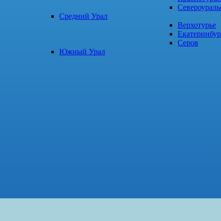
Североураль
Средний Урал
Верхотурье
Екатеринбур
Серов
Южный Урал