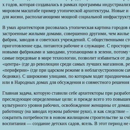
х годов, которая создавалась в рамках программы индустриал
мировом масштабе пример утопической архитектуры. Новые 
для жизни, располагающими мощной социальной инфраструкт
В умах архитекторов рисовалась утопическая картина городов 
застроенные жилыми домами, совершенно другими, чем жилье 
фабрик, заводов и советских учреждений. С общественными сто
приготовление еды, питаются рабочие и служащие. С просторн
новыми фабриками и заводами, утопающими в зелени, потому 
самые передовые в мире технологии, позволит избавиться от дым
«центра» (где до революции среди самых лучших магазинов, ре
«периферии» (где при царском режиме в неблагоустроенном са
бедняки). С широкими улицами, по которым ходят праздничны
или в Народных домах для обсуждения и совместного решения
Главная задача, которую ставили себе архитекторы при разрабо
преследующее определенные цели: и прежде всего это повыше
культурного уровня рабочих, освобождение женщины от домашне
работницу (на заводах нужны рабочие руки), и как следствие
сократить потребности в новом жилищном строительстве за сч
воспитания — создание детских садов, ясель. В этот период не 