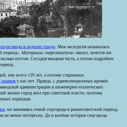
кскурсовода в родном городе
. Моя экскурсия называлась
 период». Материала «перелопатила» много, хочется им
сколько постов. Сегодня вводная часть, а потом подробнее
период.
й, ему всего 129 лет, а потому старинных
 храмов
у нас нет. Правда, с дореволюционных времён
 заводской администрации и инженерно-технических
оей жизни город жил при советской власти, поэтому
разных периодов.
пир
, но занимаясь темой соцгорода в раннесоветский период,
ма не менее интересна. Да и вообще история соцгорода