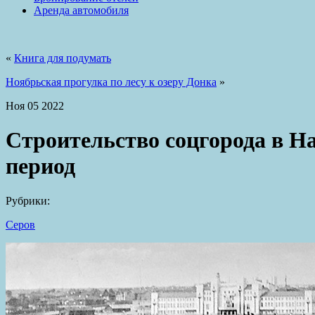
Аренда автомобиля
«
Книга для подумать
Ноябрьская прогулка по лесу к озеру Донка
»
Ноя
05
2022
Строительство соцгорода в Н
период
Рубрики:
Серов