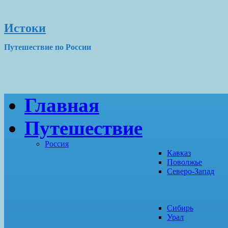
Истоки
Путешествие по России
Главная
Путешествие
Россия
Кавказ
Поволжье
Северо-Запад
Сибирь
Урал