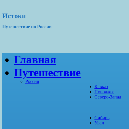
Истоки
Путешествие по России
Главная
Путешествие
Россия
Кавказ
Поволжье
Северо-Запад
Сибирь
Урал