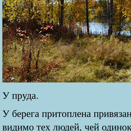
У пруда.
У берега притоплена привязан
видимо тех людей, чей одино