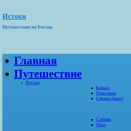
Истоки
Путешествие по России
Главная
Путешествие
Россия
Кавказ
Поволжье
Северо-Запад
Сибирь
Урал