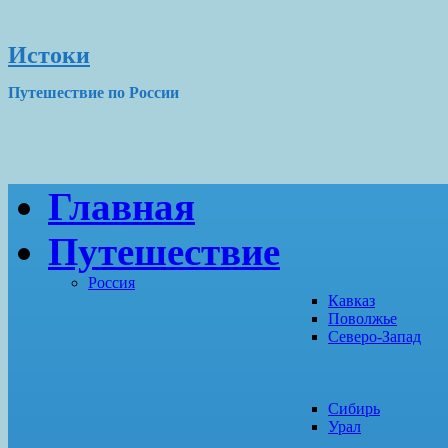
Истоки
Путешествие по России
Главная
Путешествие
Россия
Кавказ
Поволжье
Северо-Запад
Сибирь
Урал