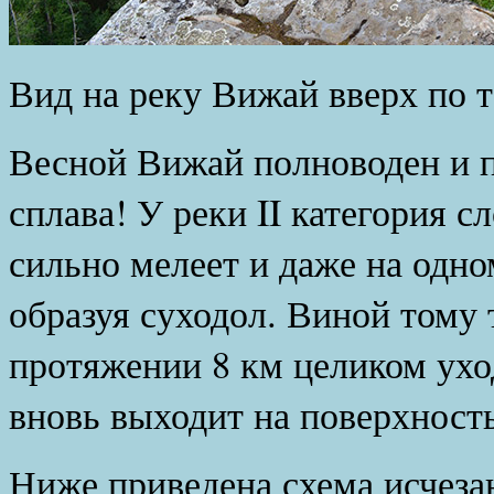
Вид на реку Вижай вверх по 
Весной Вижай полноводен и п
сплава! У реки II категория 
сильно мелеет и даже на одном
образуя суходол. Виной тому 
протяжении 8 км целиком уход
вновь выходит на поверхность
Ниже приведена схема исчеза