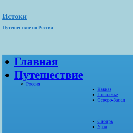
Истоки
Путешествие по России
Главная
Путешествие
Россия
Кавказ
Поволжье
Северо-Запад
Сибирь
Урал