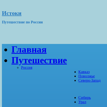
Истоки
Путешествие по России
Главная
Путешествие
Россия
Кавказ
Поволжье
Северо-Запад
Сибирь
Урал