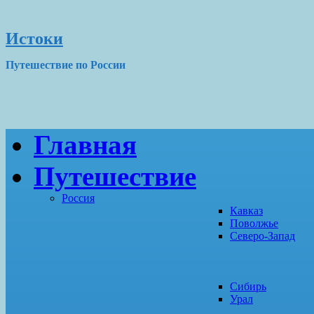
Истоки
Путешествие по России
Главная
Путешествие
Россия
Кавказ
Поволжье
Северо-Запад
Сибирь
Урал