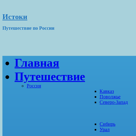
Истоки
Путешествие по России
Главная
Путешествие
Россия
Кавказ
Поволжье
Северо-Запад
Сибирь
Урал